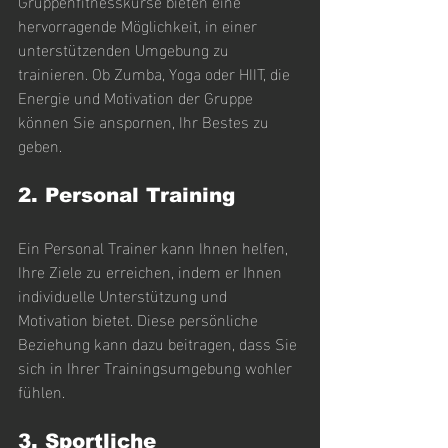
Gruppenfitnesskurse bieten eine 
hervorragende Möglichkeit, in einer 
unterstützenden Umgebung zu 
trainieren. Ob Zumba, Yoga oder HIIT, die 
Energie und Motivation der Gruppe 
können Sie anspornen, Ihr Bestes zu 
geben.
2. Personal Training
Ein Personal Trainer kann Ihnen helfen, 
Ihre Ziele zu erreichen, indem er Ihnen 
individuelle Unterstützung und 
Motivation bietet. Diese persönliche 
Beziehung kann dazu beitragen, dass Sie 
sich in Ihrer Trainingsumgebung wohler 
fühlen.
3. Sportliche 