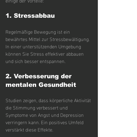
einige der Vorteile:
1. Stressabbau
Regelmäßige Bewegung ist ein 
bewährtes Mittel zur Stressbewältigung. 
In einer unterstützenden Umgebung 
können Sie Stress effektiver abbauen 
und sich besser entspannen.
2. Verbesserung der 
mentalen Gesundheit
Studien zeigen, dass körperliche Aktivität 
die Stimmung verbessert und 
Symptome von Angst und Depression 
verringern kann. Ein positives Umfeld 
verstärkt diese Effekte.