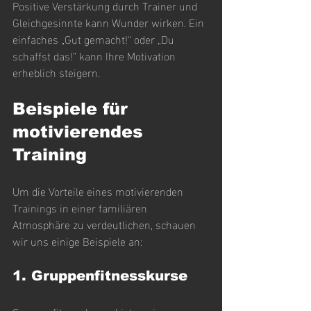
Positive Verstärkung durch Trainer und 
Gleichgesinnte kann Wunder wirken. Ein 
einfaches „Gut gemacht!“ oder „Du 
schaffst das!“ kann Ihre Motivation 
erheblich steigern.
Beispiele für 
motivierendes 
Training
Um die Vorteile eines motivierenden 
Trainings in einer familiären 
Atmosphäre zu verdeutlichen, schauen 
wir uns einige Beispiele an:
1. Gruppenfitnesskurse