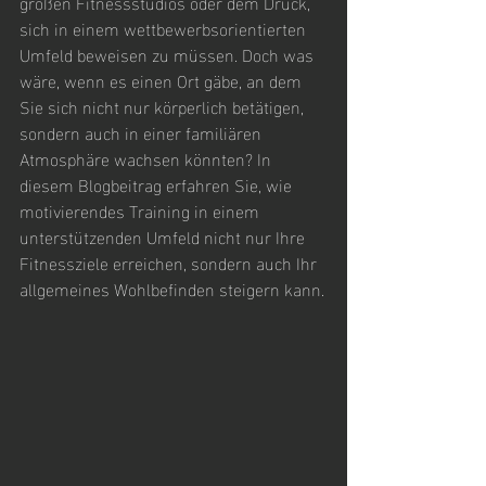
großen Fitnessstudios oder dem Druck, 
sich in einem wettbewerbsorientierten 
Umfeld beweisen zu müssen. Doch was 
wäre, wenn es einen Ort gäbe, an dem 
Sie sich nicht nur körperlich betätigen, 
sondern auch in einer familiären 
Atmosphäre wachsen könnten? In 
diesem Blogbeitrag erfahren Sie, wie 
motivierendes Training in einem 
unterstützenden Umfeld nicht nur Ihre 
Fitnessziele erreichen, sondern auch Ihr 
allgemeines Wohlbefinden steigern kann.