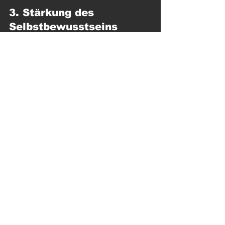
3. Stärkung des 
Selbstbewusstseins
Wenn Sie Fortschritte im Training 
machen und Unterstützung von anderen 
erhalten, stärkt dies Ihr 
Selbstbewusstsein. Sie fühlen sich 
stärker und fähiger, sowohl im Training 
als auch im Alltag.
Fazit
Motivierendes Training in einer 
familiären Atmosphäre ist mehr als nur 
eine Methode, um fit zu bleiben. Es ist 
eine ganzheitliche Erfahrung, die Körper 
und Geist stärkt. Indem Sie sich in 