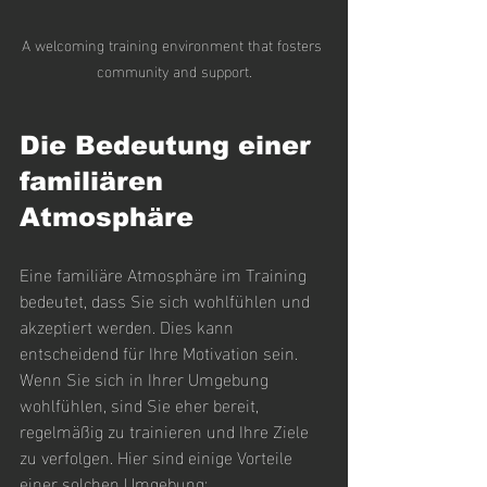
A welcoming training environment that fosters 
community and support.
Die Bedeutung einer 
familiären 
Atmosphäre
Eine familiäre Atmosphäre im Training 
bedeutet, dass Sie sich wohlfühlen und 
akzeptiert werden. Dies kann 
entscheidend für Ihre Motivation sein. 
Wenn Sie sich in Ihrer Umgebung 
wohlfühlen, sind Sie eher bereit, 
regelmäßig zu trainieren und Ihre Ziele 
zu verfolgen. Hier sind einige Vorteile 
einer solchen Umgebung: