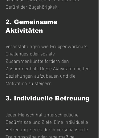
Gefühl der Zugehörigkeit. 
2. Gemeinsame 
Aktivitäten
Veranstaltungen wie Gruppenworkouts, 
Challenges oder soziale 
Zusammenkünfte fördern den 
Zusammenhalt. Diese Aktivitäten helfen, 
Beziehungen aufzubauen und die 
Motivation zu steigern.
3. Individuelle Betreuung
Jeder Mensch hat unterschiedliche 
Bedürfnisse und Ziele. Eine individuelle 
Betreuung, sei es durch personalisierte 
Trainingspläne oder regelmäßige 