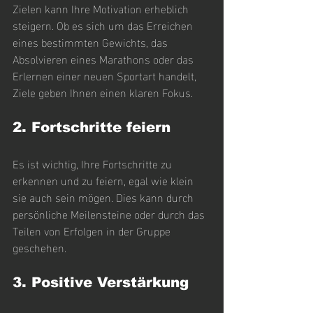
Zielen kann Ihre Motivation erheblich 
steigern. Ob es sich um das Erreichen 
eines bestimmten Gewichts, das 
Absolvieren eines Marathons oder das 
Erlernen einer neuen Sportart handelt, 
Ziele geben Ihnen einen klaren Fokus.
2. Fortschritte feiern
Es ist wichtig, Ihre Fortschritte zu 
erkennen und zu feiern, egal wie klein 
sie auch sein mögen. Dies kann durch 
persönliche Meilensteine oder durch das 
Teilen von Erfolgen in der Gruppe 
geschehen.
3. Positive Verstärkung