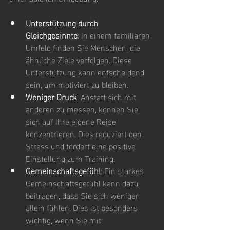
Unterstützung durch 
Gleichgesinnte
: In einem familiären 
Umfeld finden Sie Menschen, die 
ähnliche Ziele verfolgen. Diese 
Unterstützung kann entscheidend 
sein, um motiviert zu bleiben.
Weniger Druck
: Anstatt sich mit 
anderen zu messen, können Sie 
sich auf Ihre eigene Reise 
konzentrieren. Dies reduziert den 
Stress und fördert eine positive 
Einstellung zum Training.
Gemeinschaftsgefühl
: Ein starkes 
Gemeinschaftsgefühl kann dazu 
beitragen, dass Sie sich weniger 
allein fühlen. Dies ist besonders 
wichtig, wenn Sie mit 