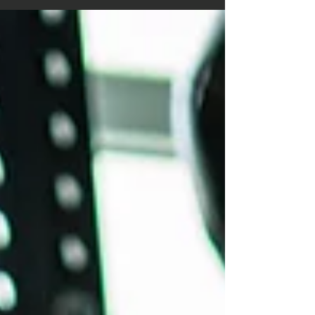
unterschätzt: die Darmgesundheit. Ein gesunder
Darm beeinflusst nicht nur die Verdauung, sondern
auch das Immunsystem, den Stoffwechsel, das
Energielevel und sogar die Stimmung. Wenn der
Darm nicht optimal arbeitet, bleiben nicht nur
Fortschritte im Training aus, sondern dein gesamtes
Wohlbefinden, deine Stimmung und unter U