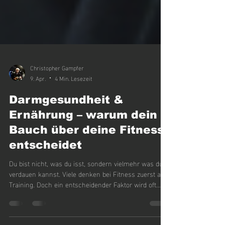
Christopher Gampfer
9. Apr.
4 Min. Lesezeit
Darmgesundheit &
Ernährung – warum dein
Bauch über deine Fitness
entscheidet
Du bist nicht, was du isst, sondern vielmehr was du
verdauen kannst. Viele denken bei Fitness zuerst an
Training. Doch ein entscheidender Faktor wird oft